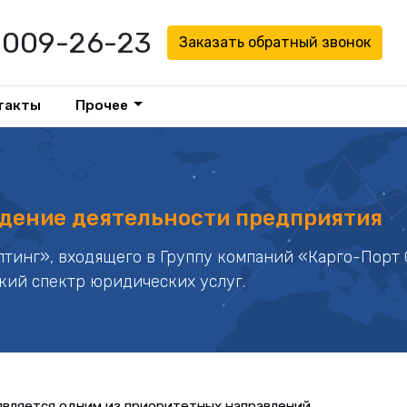
1 009-26-23
Заказать обратный звонок
такты
Прочее
дение деятельности предприятия
тинг», входящего в Группу компаний «Карго-Порт 
кий спектр юридических услуг.
вляется одним из приоритетных направлений