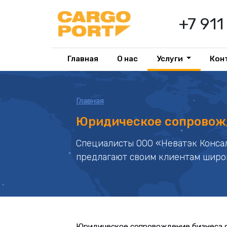
+7 91
Главная
О нас
Услуги
Кон
Главная
Юридическoе сопровож
Специалисты ООО «Неватэк Консал
предлагают своим клиентам широ
Юридическое сопровождение бизнеса я