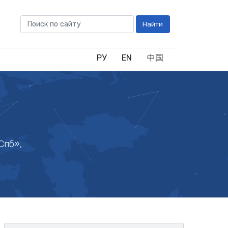
Найти
РУ
EN
中国
Спб»,