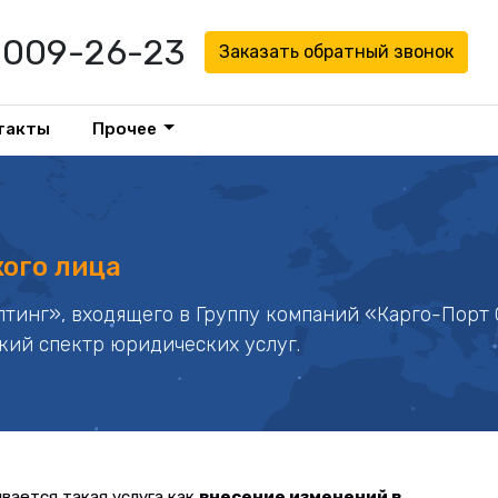
1 009-26-23
Заказать обратный звонок
такты
Прочее
ого лица
тинг», входящего в Группу компаний «Карго-Порт 
кий спектр юридических услуг.
вается такая услуга как
внесение изменений в