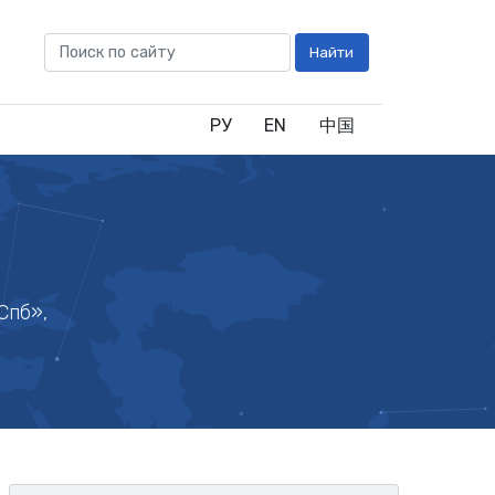
Найти
РУ
EN
中国
Спб»,