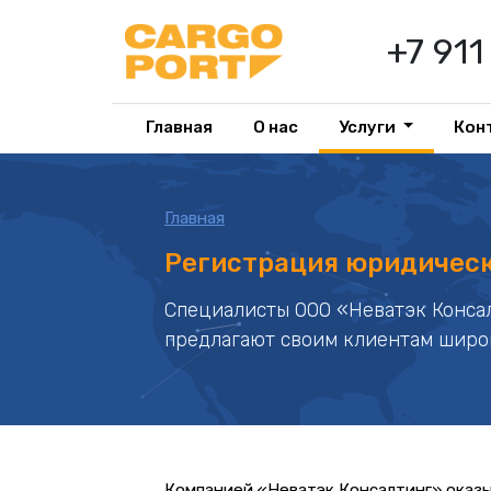
+7 91
Главная
О нас
Услуги
Кон
Главная
Регистрация юридическ
Специалисты ООО «Неватэк Консал
предлагают своим клиентам широ
Компанией «Неватэк Консалтинг» оказы